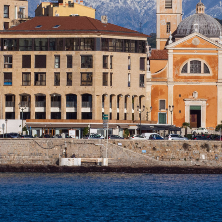
Connexion
Vous n'avez encore de compte ?
Créer votre compte,
Cela prend
moins d'une minute.
Identifiant
Mot de passe