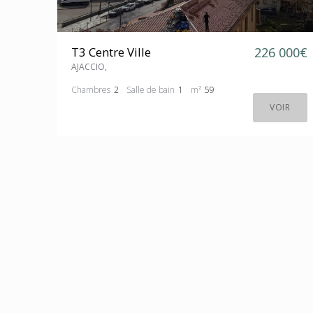
T3 Centre Ville
226 000€
AJACCIO,
Chambres
2
Salle de bain
1
m²
59
VOIR