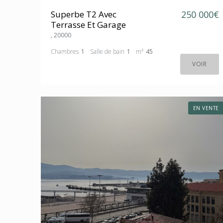
Superbe T2 Avec
250 000€
Terrasse Et Garage
, 20000
Chambres
1
Salle de bain
1
m²
45
VOIR
EN VENTE