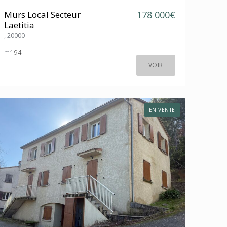
Murs Local Secteur
178 000€
Laetitia
, 20000
m²
94
VOIR
EN VENTE