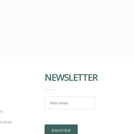
NEWSLETTER
es
raires