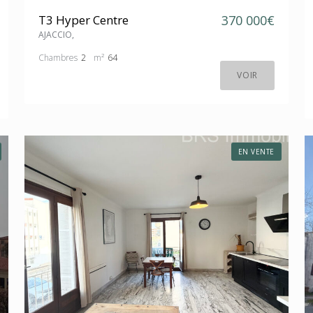
T3 Hyper Centre
370 000€
AJACCIO,
Chambres
2
m²
64
VOIR
EN VENTE