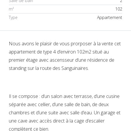
Salle de bain
2
m²
102
Type
Appartement
Nous avons le plaisir de vous prorposer à la vente cet
appartement de type 4 d’environ 102m2 situé au
premier étage avec ascensseur d’une résidence de
standing sur la route des Sanguinaires.
Il se compose : d’un salon avec terrasse, d’une cusine
séparée avec cellier, d’une salle de bain, de deux
Connexion
chambres et d’une suite avec salle d’eau. Un garage et
une cave avec accès direct à la cage d’escalier
Vous n'avez encore de compte ?
Créer votre compte,
Cela prend
complètent ce bien.