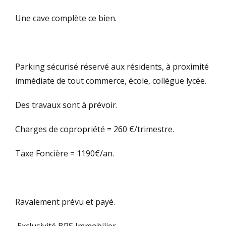
Une cave complète ce bien.
Parking sécurisé réservé aux résidents, à proximité
immédiate de tout commerce, école, collègue lycée.
Des travaux sont à prévoir.
Charges de copropriété = 260 €/trimestre.
Taxe Foncière = 1190€/an.
Connexion
Vous n'avez encore de compte ?
Créer votre compte,
Cela prend
Ravalement prévu et payé.
moins d'une minute.