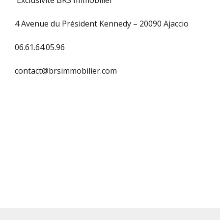
Exclusivité BRS Immobilier
Identifiant
4 Avenue du Président Kennedy – 20090 Ajaccio
Mot de passe
06.61.64.05.96
contact@brsimmobilier.com
CONNEXION
No apps configured. Please
contact your administrator.
Mot de passe perdu ?