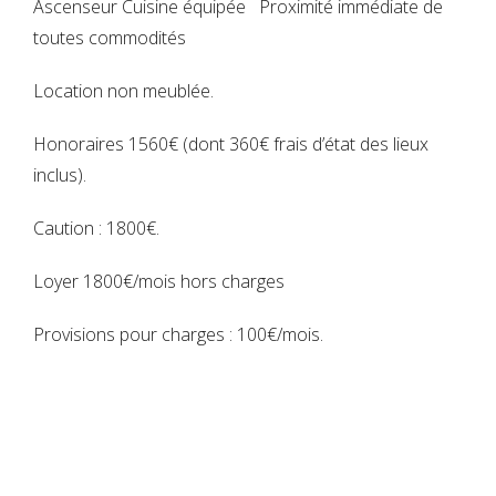
Ascenseur Cuisine équipée Proximité immédiate de
toutes commodités
Connexion
Location non meublée.
Vous n'avez encore de compte ?
Honoraires 1560€ (dont 360€ frais d’état des lieux
Créer votre compte,
Cela prend
inclus).
moins d'une minute.
Identifiant
Caution : 1800€.
Loyer 1800€/mois hors charges
Mot de passe
Provisions pour charges : 100€/mois.
CONNEXION
No apps configured. Please
contact your administrator.