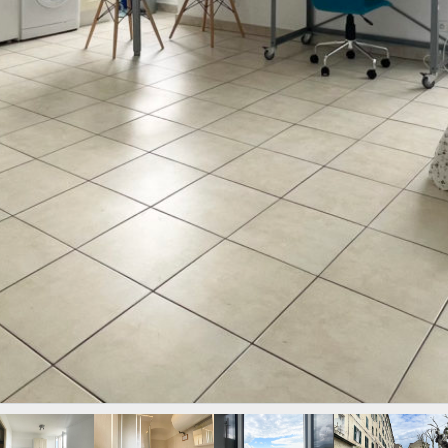
CONNEXION
No apps configured. Please
contact your administrator.
Mot de passe perdu ?