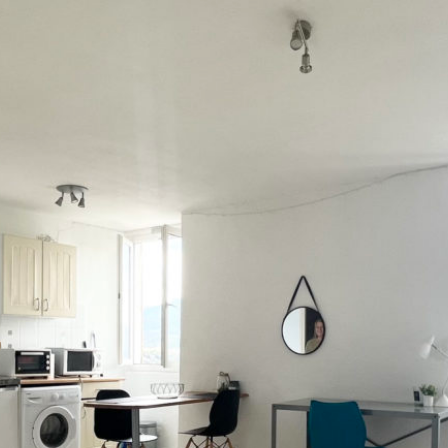
Connexion
Vous n'avez encore de compte ?
Créer votre compte,
Cela prend
moins d'une minute.
Identifiant
Mot de passe