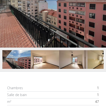
Chambres
1
Salle de bain
1
m²
47