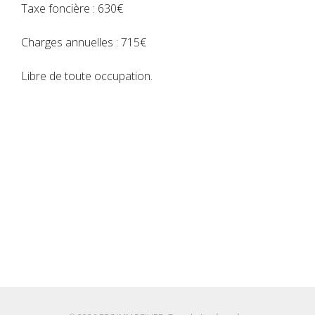
Connexion
Taxe foncière : 630€
Vous n'avez encore de compte ?
Charges annuelles : 715€
Créer votre compte,
Cela prend
moins d'une minute.
Libre de toute occupation.
Identifiant
Mot de passe
CONNEXION
No apps configured. Please
contact your administrator.
Mot de passe perdu ?