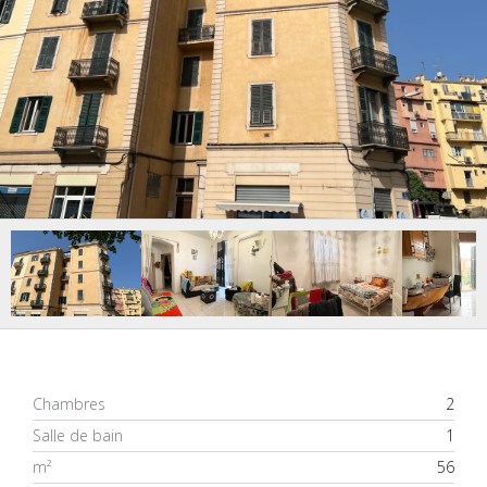
Chambres
2
Salle de bain
1
m²
56