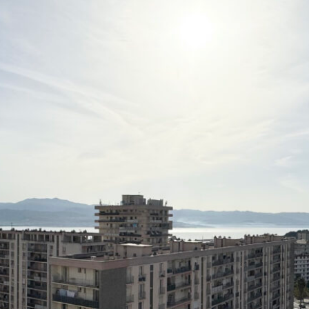
Connexion
Vous n'avez encore de compte ?
Créer votre compte,
Cela prend
moins d'une minute.
Identifiant
Mot de passe