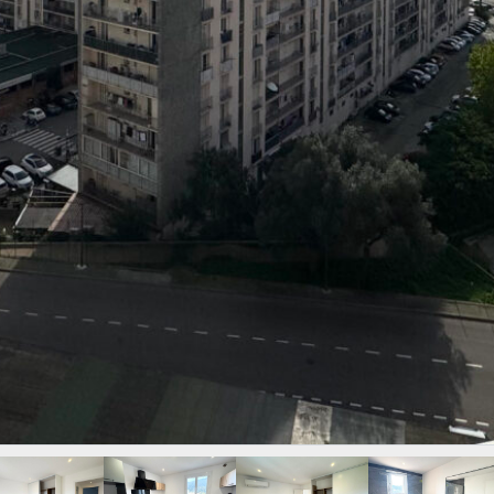
CONNEXION
No apps configured. Please
contact your administrator.
Mot de passe perdu ?